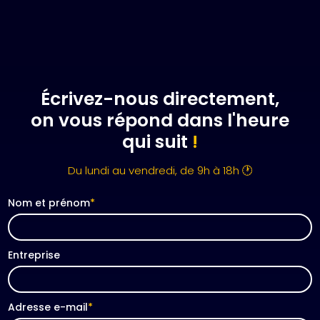
groupe (de 20 à 1000 personnes). Aucun
matériel n’est donc à prévoir de votre part.
Jusqu’à 50 participants, nous offrons la location
de matériel. Au-delà, nous proposons des
forfaits de location si le lieu de l’événement
n’est pas équipé.
Écrivez-nous directement,
on vous répond dans l'heure
qui suit
!
Du lundi au vendredi, de 9h à 18h 🕐
Nom et prénom
*
Entreprise
Adresse e-mail
*