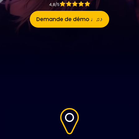
4,8/5
Demande de démo ♩♫♪