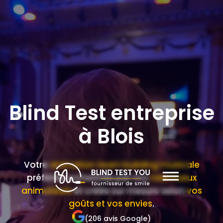
Blind Test entreprise
à Blois
Votre
animation team building musicale
préférée orchestrée par nos
talentueux
animateurs
et créée sur mesure selon
vos
goûts et vos envies
.
(206 avis Google)