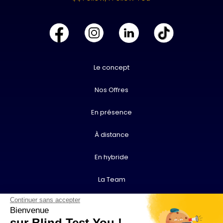
Le concept
Nos Offres
En présence
À distance
En hybride
La Team
Continuer sans accepter
Contact
Bienvenue
sur Blind Test You !