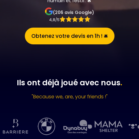
humain et festif
. 🔥
(206 avis Google)
4,8/5
Obtenez votre devis en 1h ! 🛎️
Ils ont déjà joué avec nous
.
"Because we, are, your friends !"