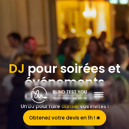
DJ
pour soirées et
événements
d’entreprise
.
Un DJ pour faire
danser
vos invités !
Obtenez votre devis en 1h ! 🛎️