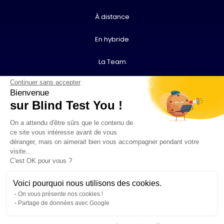
À distance
En hybride
La Team
Continuer sans accepter
Contact
Bienvenue
sur Blind Test You !
Vidéos
On a attendu d'être sûrs que le contenu de
F.A.Q.
ce site vous intéresse avant de vous
déranger, mais on aimerait bien vous accompagner pendant votre
visite...
contact@blindtestyou.com
C'est OK pour vous ?
Voici pourquoi nous utilisons des cookies.
© Blind Test You 2026
Mentions légales
Politique de confidentialité
On vous présente nos cookies !
Partage de données avec Google