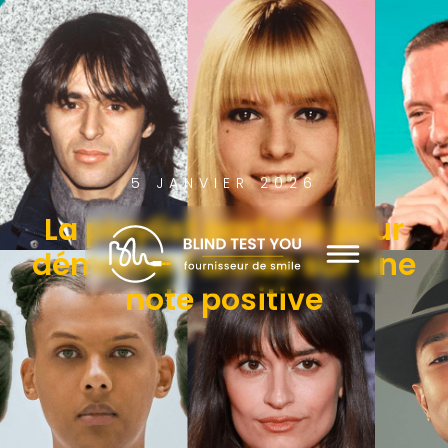
5 JANVIER 2026
La playlist parfaite pour
démarrer l’année sur une
note positive