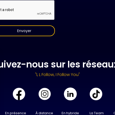
uivez-nous sur les résea
"I, I, Follow, I Follow You"
En présence
À distance
En hybride
La Team