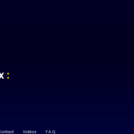
ux
:
Contact
Vidéos
F.A.Q.