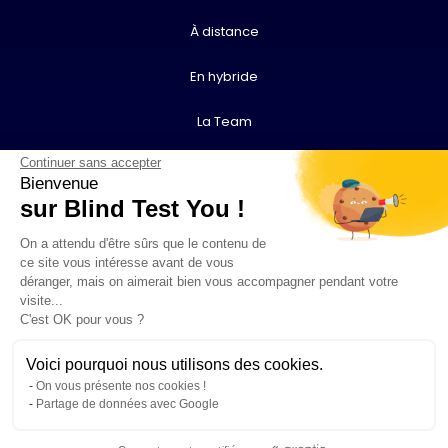
À distance
En hybride
La Team
Continuer sans accepter
Contact
Bienvenue
sur Blind Test You !
Vidéos
On a attendu d'être sûrs que le contenu de
F.A.Q.
ce site vous intéresse avant de vous
déranger, mais on aimerait bien vous accompagner pendant votre
visite...
contact@blindtestyou.com
C'est OK pour vous ?
Voici pourquoi nous utilisons des cookies.
© Blind Test You 2026
Mentions légales
Politique de confidentialité
On vous présente nos cookies !
Partage de données avec Google