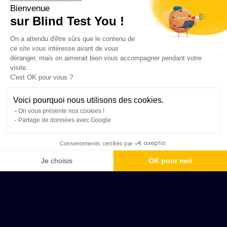
Bienvenue
sur Blind Test You !
On a attendu d'être sûrs que le contenu de
ce site vous intéresse avant de vous
déranger, mais on aimerait bien vous accompagner pendant votre
visite...
C'est OK pour vous ?
Voici pourquoi nous utilisons des cookies.
On vous présente nos cookies !
Partage de données avec Google
Consentements certifiés par
Je choisis
OK pour moi
Axeptio consent
Plateforme de Gestion du Consentement : Personnalisez vos Options
Notre plateforme vous permet d'adapter et de gérer vos paramètres de 