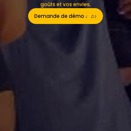
goûts et vos envies
.
Demande de démo ♩♫♪