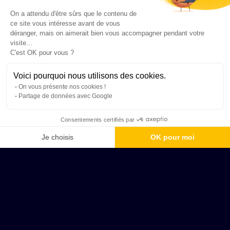
On a attendu d'être sûrs que le contenu de
ce site vous intéresse avant de vous
déranger, mais on aimerait bien vous accompagner pendant votre
visite...
C'est OK pour vous ?
Voici pourquoi nous utilisons des cookies.
On vous présente nos cookies !
Partage de données avec Google
Consentements certifiés par
Je choisis
OK pour moi
Axeptio consent
Plateforme de Gestion du Consentement : Personnalisez vos Options
Notre plateforme vous permet d'adapter et de gérer vos paramètres de 
Bourg-en-