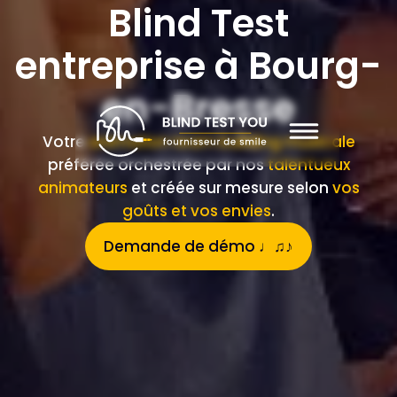
Blind Test
entreprise à Bourg-
en-Bresse
Votre
animation team building musicale
préférée orchestrée par nos
talentueux
animateurs
et créée sur mesure selon
vos
goûts et vos envies
.
Demande de démo ♩♫♪