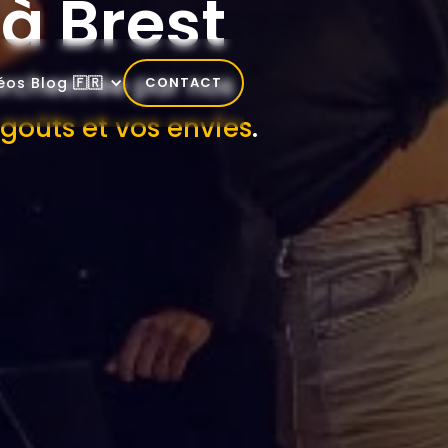
 à Brest
rchestrée par nos
éos
Blog
🇫🇷
CONTACT
 goûts et vos envies
.