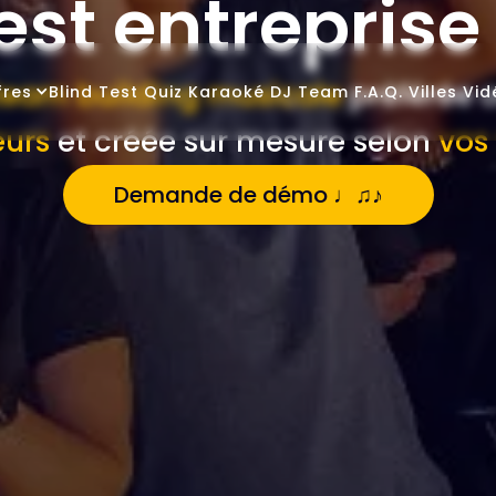
est entreprise
team building musicale
préférée o
fres
Blind Test
Quiz
Karaoké
DJ
Team
F.A.Q.
Villes
Vid
eurs
et créée sur mesure selon
vos
Demande de démo ♩♫♪