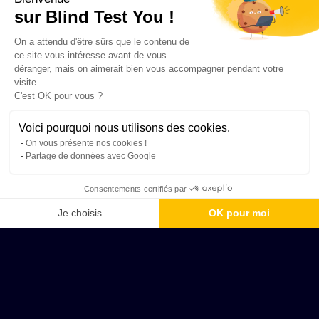
sur Blind Test You !
On a attendu d'être sûrs que le contenu de
ce site vous intéresse avant de vous
déranger, mais on aimerait bien vous accompagner pendant votre
visite...
C'est OK pour vous ?
Voici pourquoi nous utilisons des cookies.
On vous présente nos cookies !
Partage de données avec Google
Consentements certifiés par
Je choisis
OK pour moi
Axeptio consent
Plateforme de Gestion du Consentement : Personnalisez vos Options
Notre plateforme vous permet d'adapter et de gérer vos paramètres de 