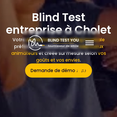
Blind Test
entreprise à Cholet
Votre
animation team building musicale
préférée orchestrée par nos
talentueux
animateurs
et créée sur mesure selon
vos
goûts et vos envies
.
Demande de démo ♩♫♪