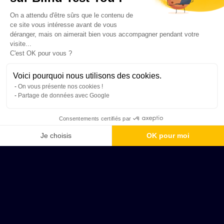
On a attendu d'être sûrs que le contenu de
ce site vous intéresse avant de vous
déranger, mais on aimerait bien vous accompagner pendant votre
visite...
C'est OK pour vous ?
Voici pourquoi nous utilisons des cookies.
On vous présente nos cookies !
Partage de données avec Google
Consentements certifiés par
Je choisis
OK pour moi
Axeptio consent
Plateforme de Gestion du Consentement : Personnalisez vos Options
Notre plateforme vous permet d'adapter et de gérer vos paramètres de 
Colmar