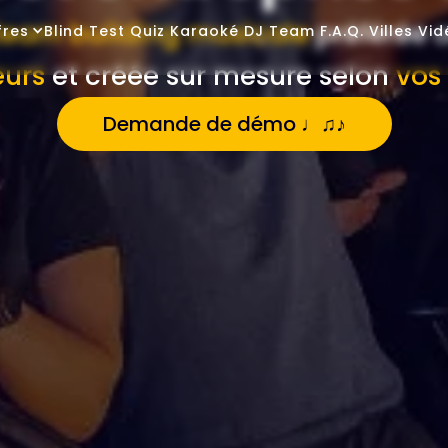
team building musicale
préférée o
fres
Blind Test
Quiz
Karaoké
DJ
Team
F.A.Q.
Villes
Vid
eurs
et créée sur mesure selon
vos
Demande de démo ♩♫♪