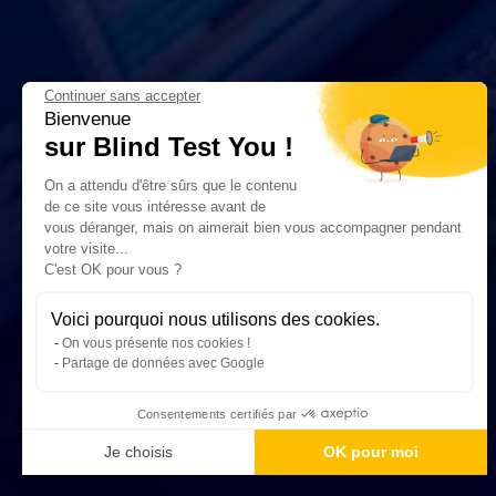
Continuer sans accepter
Bienvenue
sur Blind Test You !
On a attendu d'être sûrs que le contenu
de ce site vous intéresse avant de
vous déranger, mais on aimerait bien vous accompagner pendant
votre visite...
C'est OK pour vous ?
Voici pourquoi nous utilisons des cookies.
On vous présente nos cookies !
Partage de données avec Google
Consentements certifiés par
Je choisis
OK pour moi
Axeptio consent
Plateforme de Gestion du Consentement : Personnalisez vos Optio