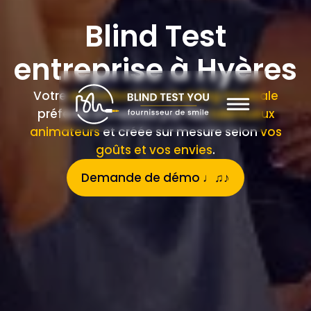
Blind Test
entreprise à Hyères
Votre
animation team building musicale
préférée orchestrée par nos
talentueux
animateurs
et créée sur mesure selon
vos
goûts et vos envies
.
Demande de démo ♩♫♪