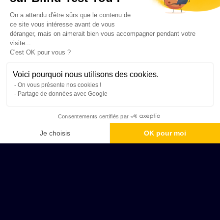
On a attendu d'être sûrs que le contenu de
ce site vous intéresse avant de vous
déranger, mais on aimerait bien vous accompagner pendant votre
visite...
C'est OK pour vous ?
Voici pourquoi nous utilisons des cookies.
On vous présente nos cookies !
Partage de données avec Google
Consentements certifiés par
Je choisis
OK pour moi
Axeptio consent
Plateforme de Gestion du Consentement : Personnalisez vos Options
Notre plateforme vous permet d'adapter et de gérer vos paramètres de 
Hyères