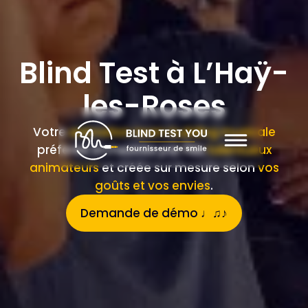
Blind Test à L’Haÿ-
les-Roses
Votre
animation team building musicale
préférée orchestrée par nos
talentueux
animateurs
et créée sur mesure selon
vos
goûts et vos envies
.
Demande de démo ♩♫♪