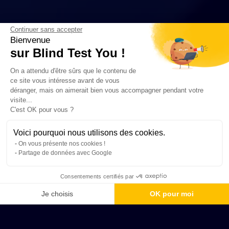
Continuer sans accepter
Bienvenue
sur Blind Test You !
On a attendu d'être sûrs que le contenu de
ce site vous intéresse avant de vous
déranger, mais on aimerait bien vous accompagner pendant votre
visite...
C'est OK pour vous ?
Voici pourquoi nous utilisons des cookies.
On vous présente nos cookies !
Partage de données avec Google
Consentements certifiés par
Je choisis
OK pour moi
Axeptio consent
Plateforme de Gestion du Consentement : Personnalisez vos Options
Notre plateforme vous permet d'adapter et de gérer vos paramètres de 