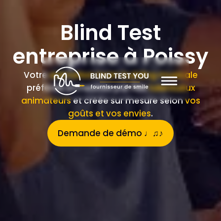
Blind Test
entreprise à Poissy
Votre
animation team building musicale
préférée orchestrée par nos
talentueux
animateurs
et créée sur mesure selon
vos
goûts et vos envies
.
Demande de démo ♩♫♪