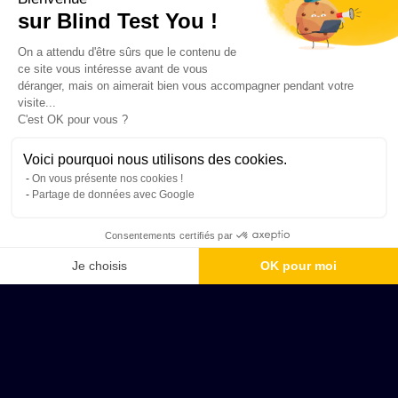
sur Blind Test You !
On a attendu d'être sûrs que le contenu de
ce site vous intéresse avant de vous
déranger, mais on aimerait bien vous accompagner pendant votre
visite...
C'est OK pour vous ?
Voici pourquoi nous utilisons des cookies.
On vous présente nos cookies !
Partage de données avec Google
Consentements certifiés par
Je choisis
OK pour moi
Axeptio consent
Plateforme de Gestion du Consentement : Personnalisez vos Options
Notre plateforme vous permet d'adapter et de gérer vos paramètres de 