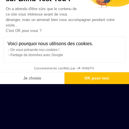
On a attendu d'être sûrs que le contenu de
ce site vous intéresse avant de vous
déranger, mais on aimerait bien vous accompagner pendant votre
visite...
C'est OK pour vous ?
Voici pourquoi nous utilisons des cookies.
On vous présente nos cookies !
Partage de données avec Google
Consentements certifiés par
Je choisis
OK pour moi
Axeptio consent
Plateforme de Gestion du Consentement : Personnalisez vos Options
Notre plateforme vous permet d'adapter et de gérer vos paramètres de 
Saint-Brieuc