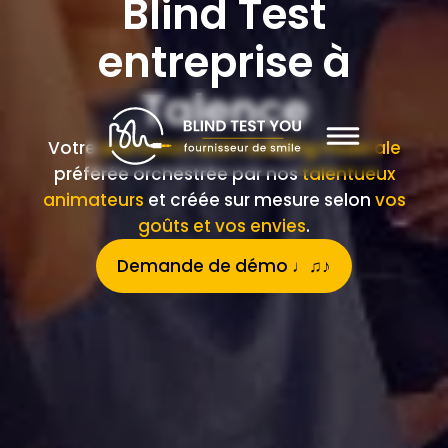
Blind Test
entreprise à
Talence
Votre
animation team building musicale
préférée orchestrée par nos
talentueux
animateurs
et créée sur mesure selon
vos
goûts et vos envies
.
Demande de démo ♩♫♪