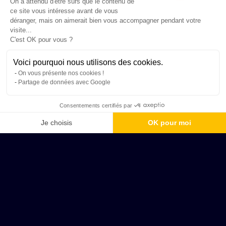
On a attendu d'être sûrs que le contenu de
ce site vous intéresse avant de vous
déranger, mais on aimerait bien vous accompagner pendant votre
visite...
C'est OK pour vous ?
Voici pourquoi nous utilisons des cookies.
On vous présente nos cookies !
Partage de données avec Google
Consentements certifiés par
Je choisis
OK pour moi
Axeptio consent
Plateforme de Gestion du Consentement : Personnalisez vos Options
Notre plateforme vous permet d'adapter et de gérer vos paramètres de 
Talence