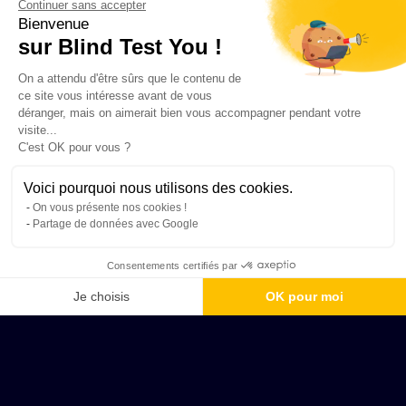
Continuer sans accepter
Bienvenue
sur Blind Test You !
On a attendu d'être sûrs que le contenu de
ce site vous intéresse avant de vous
déranger, mais on aimerait bien vous accompagner pendant votre
visite...
C'est OK pour vous ?
Voici pourquoi nous utilisons des cookies.
On vous présente nos cookies !
Partage de données avec Google
Consentements certifiés par
Je choisis
OK pour moi
Axeptio consent
Plateforme de Gestion du Consentement : Personnalisez vos Options
Notre plateforme vous permet d'adapter et de gérer vos paramètres de 